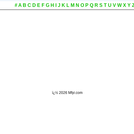
#
A
B
C
D
E
F
G
H
I
J
K
L
M
N
O
P
Q
R
S
T
U
V
W
X
Y
ï¿½
2026 Mfyi.com