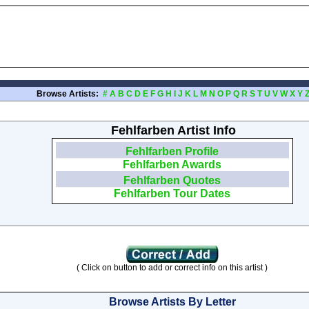
Browse Artists:
#
A
B
C
D
E
F
G
H
I
J
K
L
M
N
O
P
Q
R
S
T
U
V
W
X
Y
Fehlfarben Artist Info
Fehlfarben Profile
Fehlfarben Awards
Fehlfarben Quotes
Fehlfarben Tour Dates
( Click on button to add or correct info on this artist )
Browse Artists By Letter