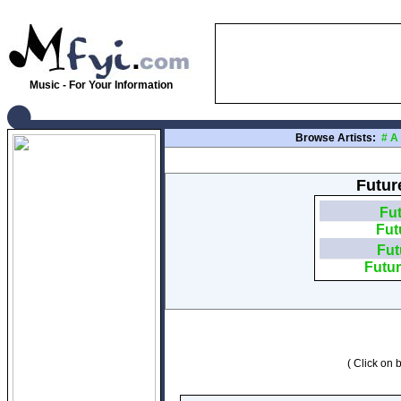
Music - For Your Information
Browse Artists:
#
A
Future
Fut
Fut
Fut
Futur
( Click on b