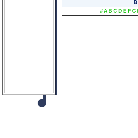
B
#
A
B
C
D
E
F
G