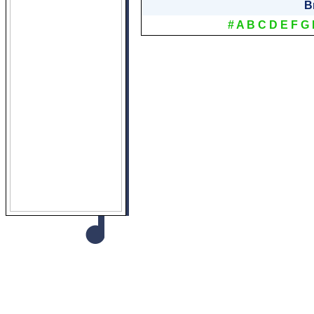
B
#
A
B
C
D
E
F
G